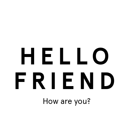
.
Anna -
gris
HELLO
FRIEND
I
How are you?
Nu
ve toujours une place spéciale dans
ussi douce pour les oiseaux et pour
Di