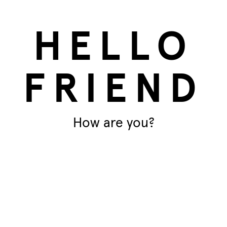
ém inteligente, para que saibas
Pe
edR. E reabastecer também é super
Em
HELLO
anda ou numa árvore com o velcro
FRIEND
res diferentes.
How are you?