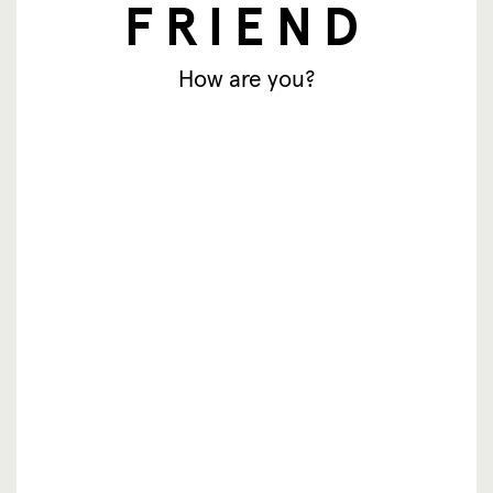
FRIEND
How are you?
newsletter
Email
Se inscrever
© SingingFriend. All rights reserved.
produtos
inspiração
onde comprar?