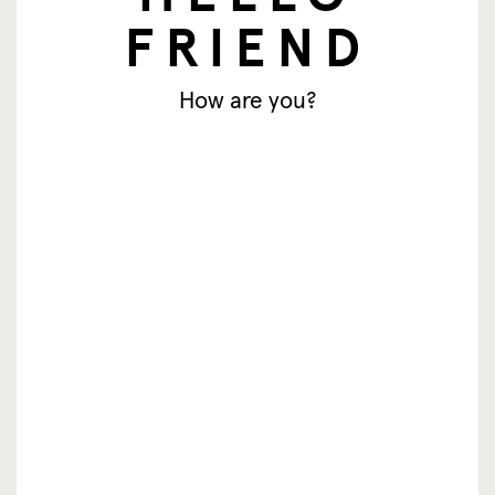
FRIEND
How are you?
newsletter
Email
Se inscrever
© SingingFriend. All rights reserved.
produtos
inspiração