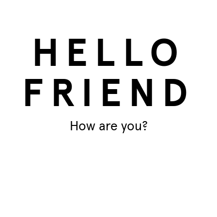
acilmente 8 a 10 bolas de gordura.
Pe
 tudo isto sem impacto na Terra, pois
Em
HELLO
rial 100% reciclado, nomeadamente o
sadas.
FRIEND
a corda, para que a possas
How are you?