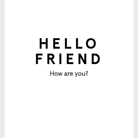
E-Mail
Abonnieren
HELLO
© SingingFriend. All rights reserved.
FRIEND
produkte
How are you?
inspiration
wo zu kaufen
wiederverkäufer