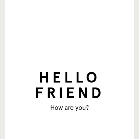
Boletín de noticias
HELLO
Correo electrónico
FRIEND
Suscríbase
How are you?
© SingingFriend. All rights reserved.
productos