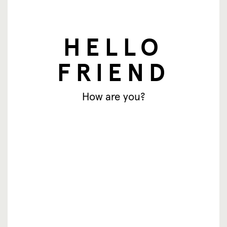
HELLO
nieuwsbrief
FRIEND
E-mailadres
How are you?
Aanmelden
© SingingFriend. All rights reserved.
producten
inspiratie
waar te koop