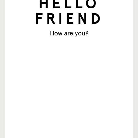
HELLO
Aanmelden
FRIEND
How are you?
© SingingFriend. All rights reserved.
producten
inspiratie
waar te koop
resellers
over ons