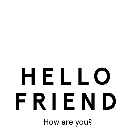
HELLO
FRIEND
How are you?