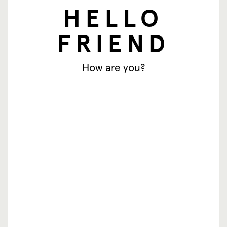
HELLO
E-mailadres
FRIEND
Aanmelden
How are you?
© SingingFriend. All rights reserved.
producten
inspiratie
waar te koop
resellers