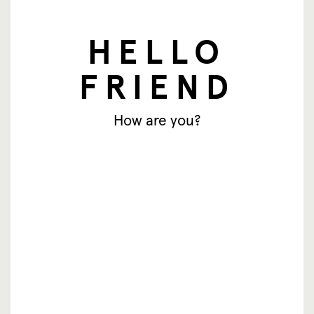
HELLO
nieuwsbrief
FRIEND
E-mailadres
How are you?
Aanmelden
© SingingFriend. All rights reserved.
producten
inspiratie
waar te koop