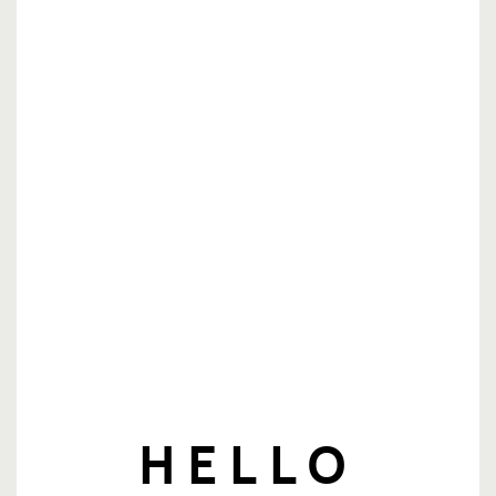
nieuwsbrief
E-mailadres
HELLO
Aanmelden