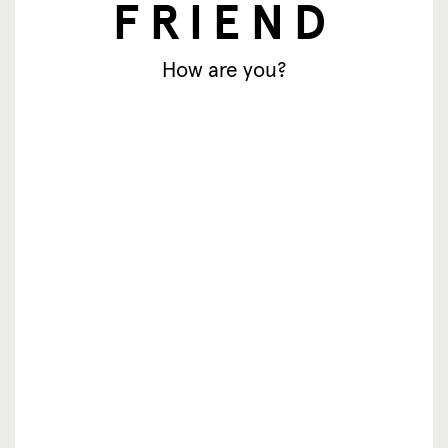
FRIEND
© SingingFriend. All rights reserved.
How are you?
producten
inspiratie
waar te koop
resellers
over ons
vacatures
faq