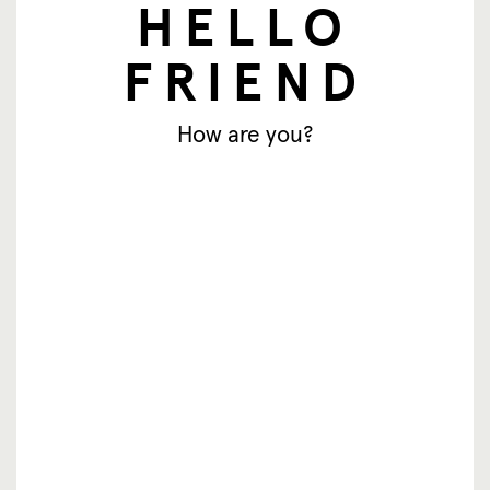
HELLO
E-mailadres
FRIEND
Aanmelden
How are you?
© SingingFriend. All rights reserved.
producten
inspiratie
waar te koop
resellers
over ons