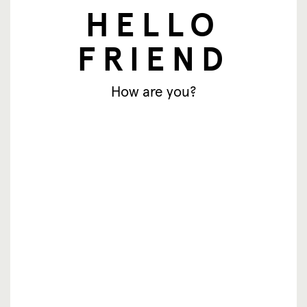
HELLO
E-mailadres
FRIEND
Aanmelden
How are you?
© SingingFriend. All rights reserved.
producten
inspiratie
waar te koop
resellers