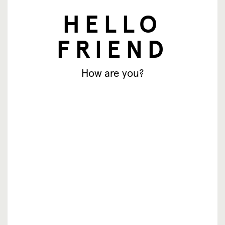
nieuwsbrief
HELLO
E-mailadres
FRIEND
Aanmelden
How are you?
© SingingFriend. All rights reserved.
producten
inspiratie
waar te koop
resellers